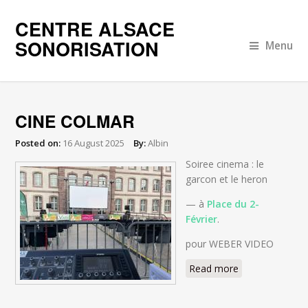
CENTRE ALSACE
SONORISATION
Menu
CINE COLMAR
Posted on:
16 August 2025
By:
Albin
Soiree cinema : le
garcon et le heron
— à
Place du 2-
Février
.
pour WEBER VIDEO
Read more
about CINE
COLMAR