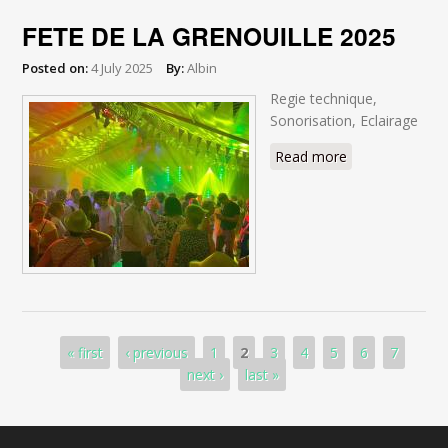
FETE DE LA GRENOUILLE 2025
Posted on:
4 July 2025
By:
Albin
Regie technique,
Sonorisation, Eclairage
Read more
about FETE DE
LA
GRENOUILLE
2025
Pages
« first
‹ previous
1
2
3
4
5
6
7
next ›
last »