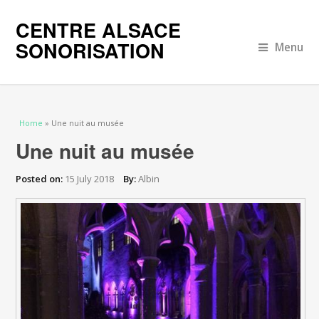
CENTRE ALSACE
SONORISATION
Menu
You are here
Home
» Une nuit au musée
Une nuit au musée
Posted on:
15 July 2018
By:
Albin