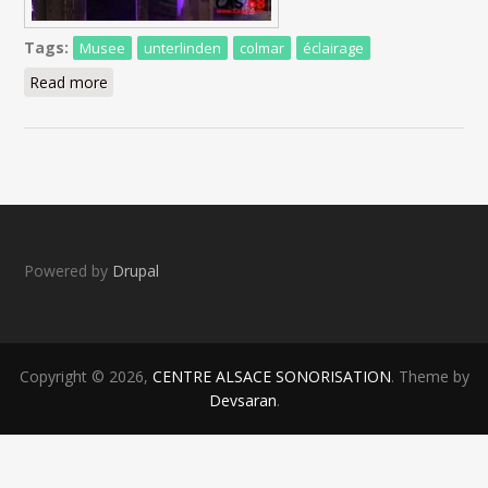
Tags:
Musee
unterlinden
colmar
éclairage
Read more
about Une nuit au musée
Powered by
Drupal
Copyright © 2026,
CENTRE ALSACE SONORISATION
. Theme by
Devsaran
.